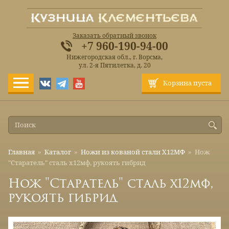
Заказать обратный звонок
+7 960-190-94-00
Нижегородская обл., г. Ворсма,
ул. 2-я Пятилетка, д. 20
Корзина пуста
Главная
»
Каталог
»
Ножи из кованой стали Х12МФ
»
Нож
"Старатель" сталь х12мф, рукоять гибрид
Нож "Старатель" сталь х12мф,
рукоять гибрид