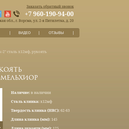
Заказать обратный звонок
+7 960-190-94-00
я обл., г. Ворсма, ул. 2-я Пятилетка, д. 20
ВИДЕО
ОТЗЫВЫ
-2" сталь х12мф, рукоять
укоять
 мельхиор
Наличие:
в наличии
Сталь клинка:
х12мф
Твердость клинка (HRC):
62-63
Длина клинка (мм):
145
Длина рукояти (мм):
125