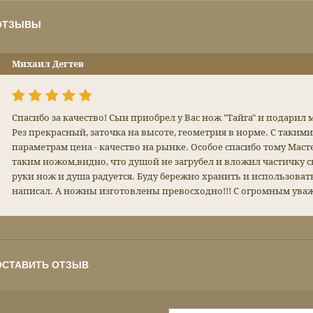
ОТЗЫВЫ
Михаил Дегтев
Спасибо за качество! Сын приобрел у Вас нож "Тайга" и подарил
Рез прекрасный, заточка на высоте, геометрия в норме. С таким
параметрам цена - качество на рынке. Особое спасибо тому Масте
таким ножом,видно, что душой не загрубел и вложил частичку св
руки нож и душа радуется. Буду бережно хранить и использовать
написал. А ножны изготовлены превосходно!!! С огромным уваж
ОСТАВИТЬ ОТЗЫВ