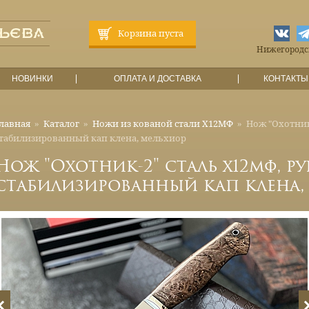
Корзина пуста
Нижегородска
НОВИНКИ
ОПЛАТА И ДОСТАВКА
КОНТАКТЫ
лавная
»
Каталог
»
Ножи из кованой стали Х12МФ
»
Нож "Охотник
табилизированный кап клена, мельхиор
Нож "Охотник-2" сталь х12мф, р
стабилизированный кап клена,