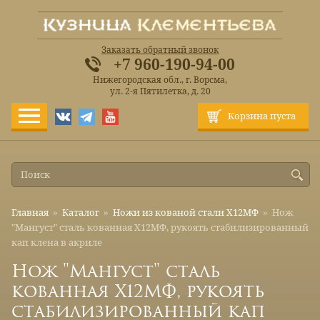
Заказать обратный звонок
+7 960-190-94-00
Нижегородская обл., г. Ворсма,
ул. 2-я Пятилетка, д. 20
Корзина пуста
Главная
»
Каталог
»
Ножи из кованой стали Х12МФ
»
Нож
"Мангуст" сталь кованная Х12МФ, рукоять стабилизированный
кап клена в акриле
Нож "Мангуст" сталь
кованная Х12МФ, рукоять
стабилизированный кап