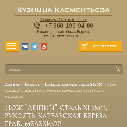
Заказать обратный звонок
+7 960-190-94-00
Нижегородская обл., г. Ворсма,
ул. 2-я Пятилетка, д. 20
Корзина пуста
Главная
»
Каталог
»
Ножи из кованой стали Х12МФ
»
Нож
"Леший" сталь х12мф, рукоять карельская береза-граб,
мельхиор
Нож "Леший" сталь х12мф,
рукоять карельская береза-
граб, мельхиор