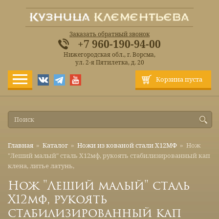
Заказать обратный звонок
+7 960-190-94-00
Нижегородская обл., г. Ворсма,
ул. 2-я Пятилетка, д. 20
Корзина пуста
Главная
»
Каталог
»
Ножи из кованой стали Х12МФ
»
Нож
"Леший малый" сталь Х12мф, рукоять стабилизированный кап
клена, литье латунь,
Нож "Леший малый" сталь
Х12мф, рукоять
стабилизированный кап