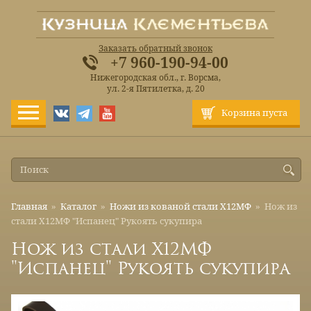
Заказать обратный звонок
+7 960-190-94-00
Нижегородская обл., г. Ворсма,
ул. 2-я Пятилетка, д. 20
Корзина пуста
Главная
»
Каталог
»
Ножи из кованой стали Х12МФ
»
Нож из
стали Х12МФ "Испанец" Рукоять сукупира
Нож из стали Х12МФ
"Испанец" Рукоять сукупира