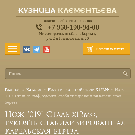
Заказать обратный звонок
+7 960-190-94-00
Нижегородская обл., г. Ворсма,
ул. 2-я Пятилетка, д. 20
Корзина пуста
Главная
»
Каталог
»
Ножи из кованой стали Х12МФ
»
Нож
"019" Сталь х12мф, рукоять стабилизированная карельская
береза
Нож "019" Сталь х12мф,
рукоять стабилизированная
карельская береза