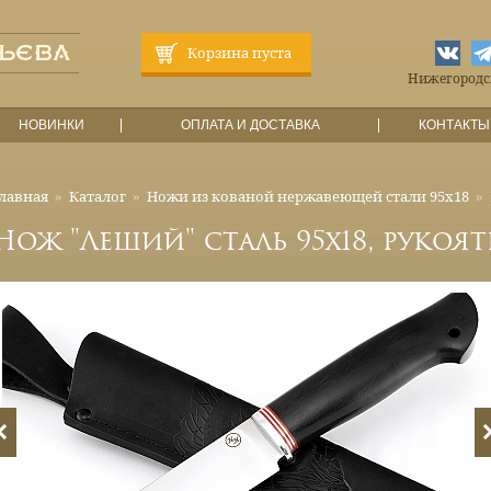
Корзина пуста
Нижегородска
НОВИНКИ
ОПЛАТА И ДОСТАВКА
КОНТАКТЫ
лавная
»
Каталог
»
Ножи из кованой нержавеющей стали 95х18
»
Нож "Леший" сталь 95х18, рукоят