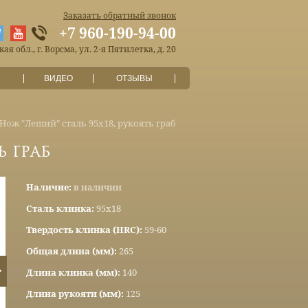
Заказать обратный звонок
+7 960-190-94-00
я обл., г. Ворсма, ул. 2-я Пятилетка, д. 20
ВИДЕО
ОТЗЫВЫ
Нож "Леший" сталь 95х18, рукоять граб
ь граб
Наличие:
в наличии
Сталь клинка:
95х18
Твердость клинка (HRC):
59-60
Общая длина (мм):
265
Длина клинка (мм):
140
Длина рукояти (мм):
125