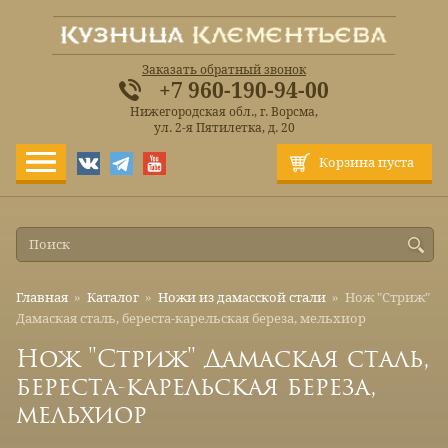
Заказать обратный звонок
+7 960-190-94-00
Нижегородская обл., г. Ворсма,
ул. 2-я Пятилетка, д. 20
Корзина пуста
Главная
»
Каталог
»
Ножи из дамасской стали
»
Нож "Стриж"
Дамаская сталь, береста-карельская береза, мельхиор
Нож "Стриж" Дамаская сталь,
береста-карельская береза,
мельхиор