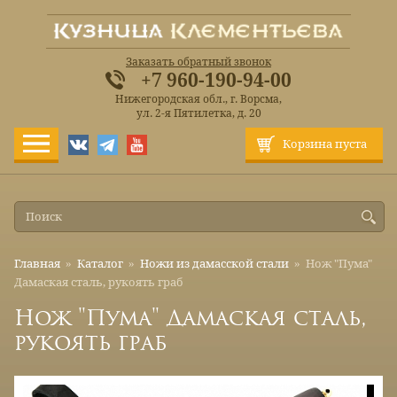
Заказать обратный звонок
+7 960-190-94-00
Нижегородская обл., г. Ворсма,
ул. 2-я Пятилетка, д. 20
Корзина пуста
Главная
»
Каталог
»
Ножи из дамасской стали
»
Нож "Пума"
Дамаская сталь, рукоять граб
Нож "Пума" Дамаская сталь,
рукоять граб