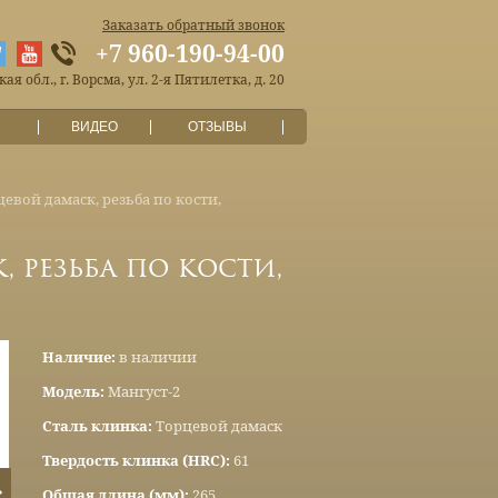
Заказать обратный звонок
+7 960-190-94-00
я обл., г. Ворсма, ул. 2-я Пятилетка, д. 20
ВИДЕО
ОТЗЫВЫ
евой дамаск, резьба по кости,
 резьба по кости,
Наличие:
в наличии
Модель:
Мангуст-2
Сталь клинка:
Торцевой дамаск
Твердость клинка (HRC):
61
Общая длина (мм):
265