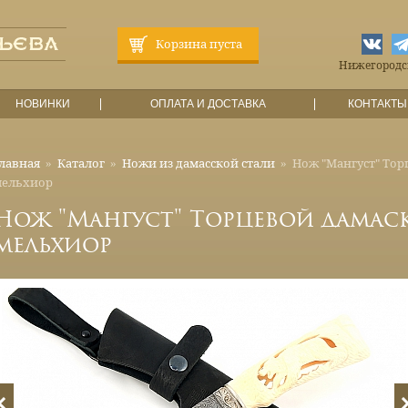
Корзина пуста
Нижегородска
НОВИНКИ
ОПЛАТА И ДОСТАВКА
КОНТАКТЫ
лавная
»
Каталог
»
Ножи из дамасской стали
»
Нож "Мангуст" Торц
мельхиор
Нож "Мангуст" Торцевой дамаск,
мельхиор