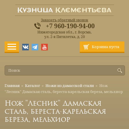
Заказать обратный звонок
+7 960-190-94-00
Нижегородская обл., г. Ворсма,
ул. 2-я Пятилетка, д. 20
Корзина пуста
Главная
»
Каталог
»
Ножи из дамасской стали
»
Нож
"Лесник" Дамаская сталь, береста-карельская береза, мельхиор
Нож "Лесник" Дамаская
сталь, береста-карельская
береза, мельхиор