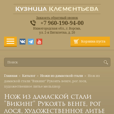
Заказать обратный звонок
+7 960-190-94-00
Нижегородская обл., г. Ворсма,
ул. 2-я Пятилетка, д. 20
Корзина пуста
Главная
»
Каталог
»
Ножи из дамасской стали
»
Нож из
дамаской стали "Викинг" Рукоять венге, рог лося,
художественное литье мельхиор
Нож из дамаской стали
"Викинг" Рукоять венге, рог
лося, художественное литье