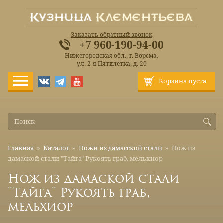
Заказать обратный звонок
+7 960-190-94-00
Нижегородская обл., г. Ворсма,
ул. 2-я Пятилетка, д. 20
Корзина пуста
Главная
»
Каталог
»
Ножи из дамасской стали
»
Нож из
дамаской стали "Тайга" Рукоять граб, мельхиор
Нож из дамаской стали
"Тайга" Рукоять граб,
мельхиор