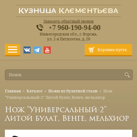
Заказать обратный звонок
+7 960-190-94-00
Нижегородская обл., г. Ворсма,
ул. 2-я Пятилетка, д. 20
Корзина пуста
Главная
»
Каталог
»
Ножи из булатной стали
»
Нож
"Универсальный-2" Литой булат, Венге, мельхиор
Нож "Универсальный-2"
Литой булат, Венге, мельхиор