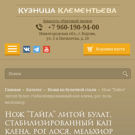
Заказать обратный звонок
+7 960-190-94-00
Нижегородская обл., г. Ворсма,
ул. 2-я Пятилетка, д. 20
Корзина пуста
Главная
»
Каталог
»
Ножи из булатной стали
»
Нож "Тайга"
литой булат, стабилизированный кап клена, рог лося,
мельхиор
Нож "Тайга" литой булат,
стабилизированный кап
клена, рог лося, мельхиор