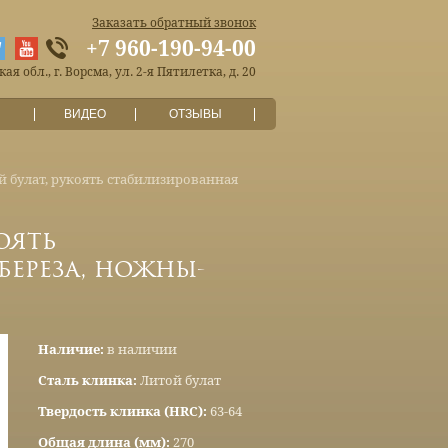
Заказать обратный звонок
+7 960-190-94-00
я обл., г. Ворсма, ул. 2-я Пятилетка, д. 20
ВИДЕО
ОТЗЫВЫ
й булат, рукоять стабилизированная
оять
береза, ножны-
Наличие:
в наличии
Сталь клинка:
Литой булат
Твердость клинка (HRC):
63-64
Общая длина (мм):
270