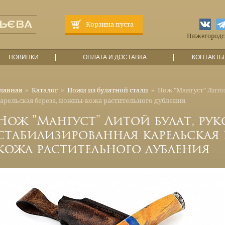
Корзина пуста
Нижегородска
НОВИНКИ
ОПЛАТА И ДОСТАВКА
КОНТАКТЫ
лавная
»
Каталог
»
Ножи из булатной стали
»
Нож "Мангуст" Лито
арельская береза, ножны-кожа растительного дубления
Нож "Мангуст" Литой булат, рук
стабилизированная карельская 
кожа растительного дубления