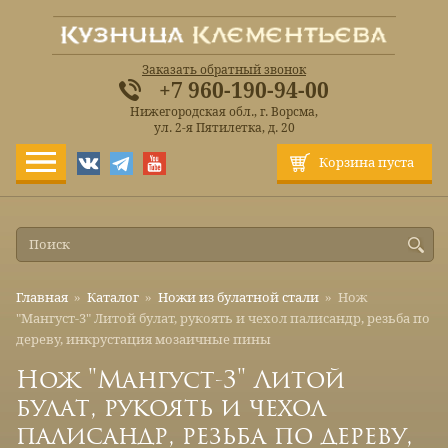
Заказать обратный звонок
+7 960-190-94-00
Нижегородская обл., г. Ворсма,
ул. 2-я Пятилетка, д. 20
Корзина пуста
Главная
»
Каталог
»
Ножи из булатной стали
»
Нож
"Мангуст-3" Литой булат, рукоять и чехол палисандр, резьба по
дереву, инкрустация мозаичные пины
Нож "Мангуст-3" Литой
булат, рукоять и чехол
палисандр, резьба по дереву,