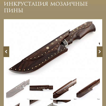
инкрустация мозаичные
пины