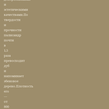
и
эстетическими
качествами.По
твердости
и
прочности
палисандр
почти
в
1,5
раза
превосходит
дуб
и
напоминает
эбеновое
дерево.Плотность
его
—
от
800