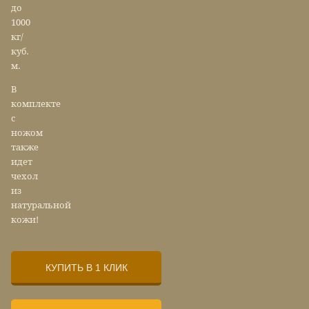
до
1000
кг/
куб.
м.
В
комплекте
с
ножом
также
идет
чехол
из
натуральной
кожи!
КУПИТЬ В 1 КЛИК