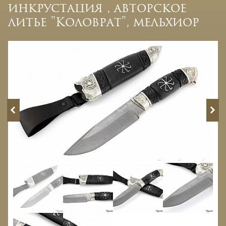
инкрустация , авторское
литье "Коловрат", мельхиор