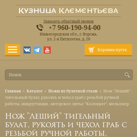
Заказать обратный звонок
+7 960-190-94-00
Нижегородская обл., г. Ворсма,
ул. 2-я Пятилетка, д. 20
Корзина пуста
Главная
»
Каталог
»
Ножи из булатной стали
»
Нож "Леший"
тигельный булат, рукоять и чехол граб с резьбой ручной
работы, инкрустация , авторское литье "Коловрат", мельхиор
Нож "Леший" тигельный
булат, рукоять и чехол граб с
резьбой ручной работы,