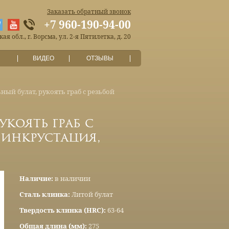
Заказать обратный звонок
+7 960-190-94-00
я обл., г. Ворсма, ул. 2-я Пятилетка, д. 20
ВИДЕО
ОТЗЫВЫ
ый булат, рукоять граб с резьбой
укоять граб с
 инкрустация,
Наличие:
в наличии
Сталь клинка:
Литой булат
Твердость клинка (HRC):
63-64
Общая длина (мм):
275