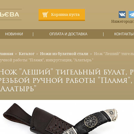
Корзина пуста
Нижегородска
НОВИНКИ
ОПЛАТА И ДОСТАВКА
КОНТАКТЫ
лавная
»
Каталог
»
Ножи из булатной стали
»
Нож "Леший" тигельн
учной работы "Пламя", инкрустация, "Алатырь"
Нож "Леший" тигельный булат, р
резьбой ручной работы "Пламя",
"Алатырь"