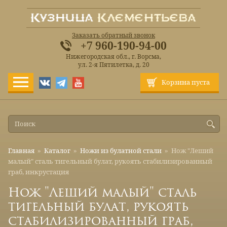
Заказать обратный звонок
+7 960-190-94-00
Нижегородская обл., г. Ворсма,
ул. 2-я Пятилетка, д. 20
Корзина пуста
Главная
»
Каталог
»
Ножи из булатной стали
»
Нож "Леший
малый" сталь тигельный булат, рукоять стабилизированный
граб, инкрустация
Нож "Леший малый" сталь
тигельный булат, рукоять
стабилизированный граб,