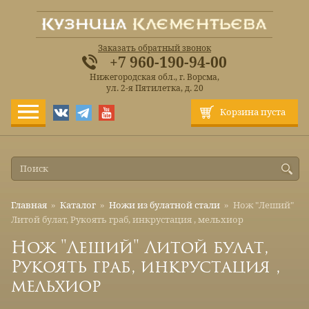
Заказать обратный звонок
+7 960-190-94-00
Нижегородская обл., г. Ворсма,
ул. 2-я Пятилетка, д. 20
Корзина пуста
Главная
»
Каталог
»
Ножи из булатной стали
»
Нож "Леший"
Литой булат, Рукоять граб, инкрустация , мельхиор
Нож "Леший" Литой булат,
Рукоять граб, инкрустация ,
мельхиор