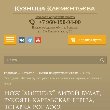
Заказать обратный звонок
+7 960-190-94-00
Нижегородская обл., г. Ворсма,
ул. 2-я Пятилетка, д. 20
Корзина пуста
Главная
»
Каталог
»
Ножи из булатной стали
»
Нож
"Хищник" Литой булат, рукоять карельская береза, вставка рог
лося
Нож "Хищник" Литой булат,
рукоять карельская береза,
вставка рог лося