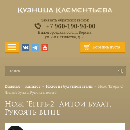
Заказать обратный звонок
+7 960-190-94-00
Нижегородская обл., г. Ворсма,
ул. 2-я Пятилетка, д. 20
Корзина пуста
Главная
»
Каталог
»
Ножи из булатной стали
»
Нож "Егерь-2"
Литой булат, Рукоять венге
Нож "Егерь-2" Литой булат,
Рукоять венге