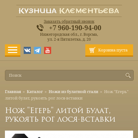
Заказать обратный звонок
+7 960-190-94-00
Нижегородская обл., г. Ворсма,
ул. 2-я Пятилетка, д. 20
Корзина пуста
Главная
»
Каталог
»
Ножи из булатной стали
»
Нож "Егерь"
литой булат, рукоять рог лося-вставки
Нож "Егерь" литой булат,
рукоять рог лося-вставки