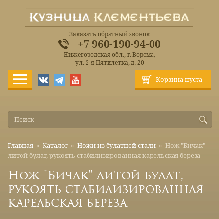
Заказать обратный звонок
+7 960-190-94-00
Нижегородская обл., г. Ворсма,
ул. 2-я Пятилетка, д. 20
Корзина пуста
Главная
»
Каталог
»
Ножи из булатной стали
»
Нож "Бичак"
литой булат, рукоять стабилизированная карельская береза
Нож "Бичак" литой булат,
рукоять стабилизированная
карельская береза