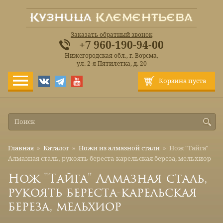
Заказать обратный звонок
+7 960-190-94-00
Нижегородская обл., г. Ворсма,
ул. 2-я Пятилетка, д. 20
Корзина пуста
Главная
»
Каталог
»
Ножи из алмазной стали
»
Нож "Тайга"
Алмазная сталь, рукоять береста-карельская береза, мельхиор
Нож "Тайга" Алмазная сталь,
рукоять береста-карельская
береза, мельхиор