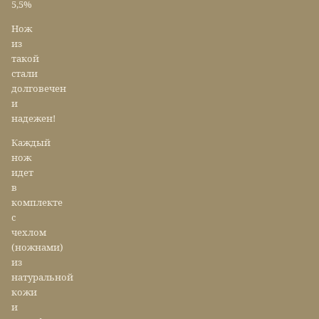
5,5%
Нож
из
такой
стали
долговечен
и
надежен!
Каждый
нож
идет
в
комплекте
с
чехлом
(ножнами)
из
натуральной
кожи
и