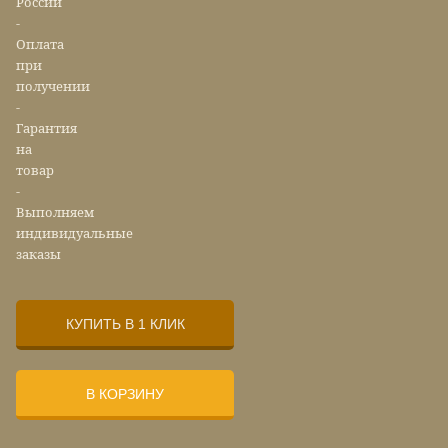
России
-
Оплата
при
получении
-
Гарантия
на
товар
-
Выполняем
индивидуальные
заказы
КУПИТЬ В 1 КЛИК
В КОРЗИНУ