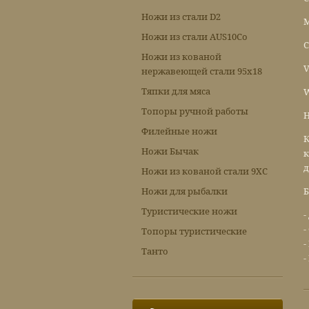
Ножи из стали D2
M
Ножи из стали AUS10Co
C
Ножи из кованой
V
нержавеющей стали 95х18
Тяпки для мяса
W
Топоры ручной работы
Н
Филейные ножи
К
Ножи Бычак
к
д
Ножи из кованой стали 9ХС
Ножи для рыбалки
Б
Туристические ножи
-
-
Топоры туристические
-
Танто
-