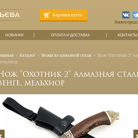
Корзина пуста
Нижегородска
НОВИНКИ
ОПЛАТА И ДОСТАВКА
КОНТАКТЫ
лавная
»
Каталог
»
Ножи из алмазной стали
»
Нож "Охотник-2" Алм
мельхиор
Нож "Охотник-2" Алмазная сталь
венге, мельхиор