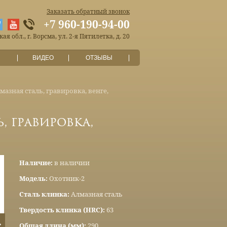
Заказать обратный звонок
+7 960-190-94-00
я обл., г. Ворсма, ул. 2-я Пятилетка, д. 20
ВИДЕО
ОТЗЫВЫ
азная сталь, гравировка, венге,
, гравировка,
Наличие:
в наличии
Модель:
Охотник-2
Сталь клинка:
Алмазная сталь
Твердость клинка (HRC):
63
Общая длина (мм):
290