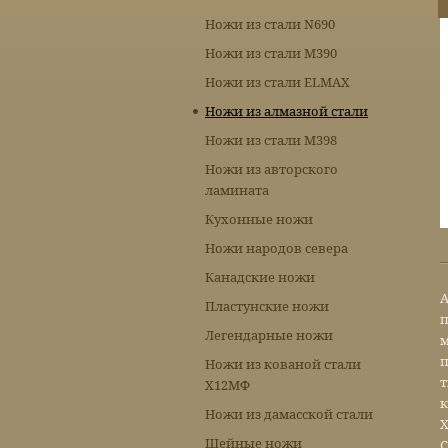
Ножи из стали N690
Ножи из стали М390
Ножи из стали ELMAX
Ножи из алмазной стали
Ножи из стали М398
Ножи из авторского
ламината
Кухонные ножи
Ножи народов севера
Канадские ножи
А
Пластунские ножи
п
Легендарные ножи
м
п
Ножи из кованой стали
т
Х12МФ
к
Ножи из дамасской стали
Х
Шейные ножи
С