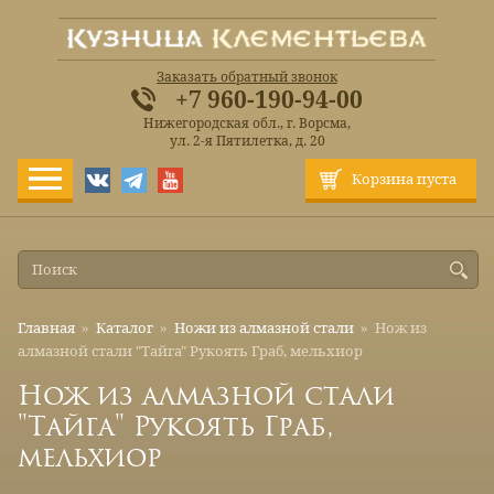
Заказать обратный звонок
+7 960-190-94-00
Нижегородская обл., г. Ворсма,
ул. 2-я Пятилетка, д. 20
Корзина пуста
Главная
»
Каталог
»
Ножи из алмазной стали
»
Нож из
алмазной стали "Тайга" Рукоять Граб, мельхиор
Нож из алмазной стали
"Тайга" Рукоять Граб,
мельхиор