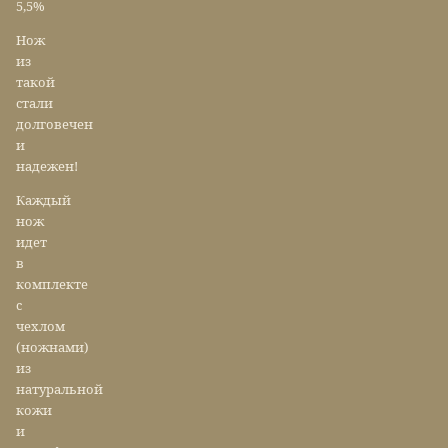
5,5%
Нож
из
такой
стали
долговечен
и
надежен!
Каждый
нож
идет
в
комплекте
с
чехлом
(ножнами)
из
натуральной
кожи
и