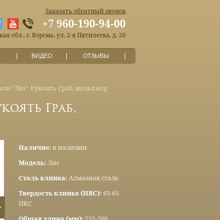
Заказать обратный звонок
+7 960-190-94-00
я обл., г. Ворсма, ул. 2-я Пятилетка, д. 20
ВИДЕО
ОТЗЫВЫ
али "Лис" Рукоять Граб, мельхиор
коять Граб,
Наличие:
в наличии
Модель:
Лис
Сталь клинка:
Алмазная сталь
Твердость клинка (HRC):
63-65
HRC
Общая длина (мм):
255-260