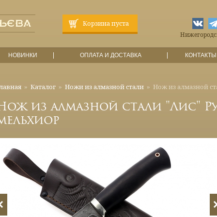
Корзина пуста
Нижегородска
НОВИНКИ
ОПЛАТА И ДОСТАВКА
КОНТАКТЫ
лавная
»
Каталог
»
Ножи из алмазной стали
»
Нож из алмазной ст
Нож из алмазной стали "Лис" Ру
мельхиор