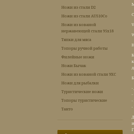
M
Ножи из стали D2
C
Ножи из стали AUS10Co
Ножи из кованой
V
нержавеющей стали 95х18
W
Тяпки для мяса
Н
Топоры ручной работы
К
Филейные ножи
к
Ножи Бычак
д
Ножи из кованой стали 9ХС
Б
Ножи для рыбалки
-
Туристические ножи
-
Топоры туристические
-
-
Танто
Д
и
Г