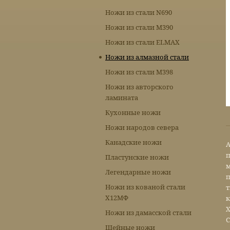
Ножи из стали N690
Ножи из стали М390
Ножи из стали ELMAX
Ножи из алмазной стали
Ножи из стали М398
Ножи из авторского
ламината
Кухонные ножи
Ножи народов севера
Канадские ножи
А
п
Пластунские ножи
м
Легендарные ножи
п
Ножи из кованой стали
т
Х12МФ
к
Х
Ножи из дамасской стали
С
Шейные ножи