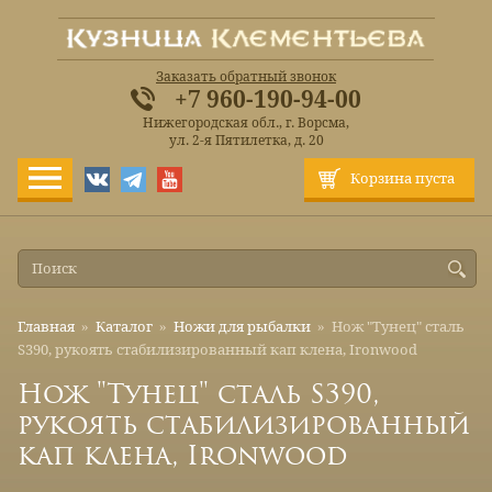
Заказать обратный звонок
+7 960-190-94-00
Нижегородская обл., г. Ворсма,
ул. 2-я Пятилетка, д. 20
Корзина пуста
Главная
»
Каталог
»
Ножи для рыбалки
»
Нож "Тунец" сталь
S390, рукоять стабилизированный кап клена, Ironwood
Нож "Тунец" сталь S390,
рукоять стабилизированный
кап клена, Ironwood