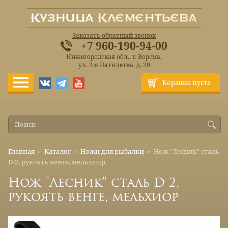
Заказать обратный звонок
+7 960-190-94-00
Нижегородская обл., г. Ворсма,
ул. 2-я Пятилетка, д. 20
Корзина пуста
Главная
»
Каталог
»
Ножи для рыбалки
»
Нож "Лесник" сталь
D-2, рукоять венге, мельхиор
Нож "Лесник" сталь D-2,
рукоять венге, мельхиор