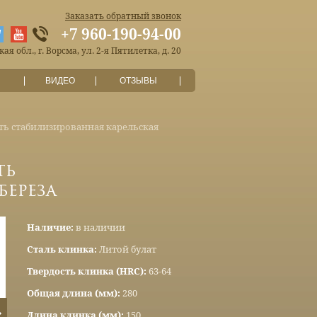
Заказать обратный звонок
+7 960-190-94-00
я обл., г. Ворсма, ул. 2-я Пятилетка, д. 20
ВИДЕО
ОТЗЫВЫ
ять стабилизированная карельская
ть
береза
Наличие:
в наличии
Сталь клинка:
Литой булат
Твердость клинка (HRC):
63-64
Общая длина (мм):
280
Длина клинка (мм):
150