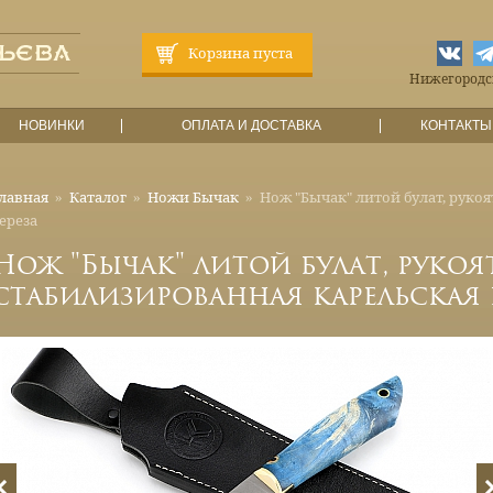
Корзина пуста
Нижегородска
НОВИНКИ
ОПЛАТА И ДОСТАВКА
КОНТАКТЫ
лавная
»
Каталог
»
Ножи Бычак
»
Нож "Бычак" литой булат, руко
ереза
Нож "Бычак" литой булат, рукоя
стабилизированная карельская 