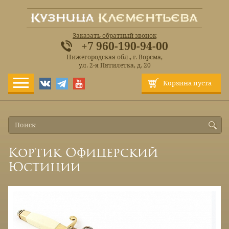
Заказать обратный звонок
+7 960-190-94-00
Нижегородская обл., г. Ворсма,
ул. 2-я Пятилетка, д. 20
Корзина пуста
Кортик Офицерский
Юстиции