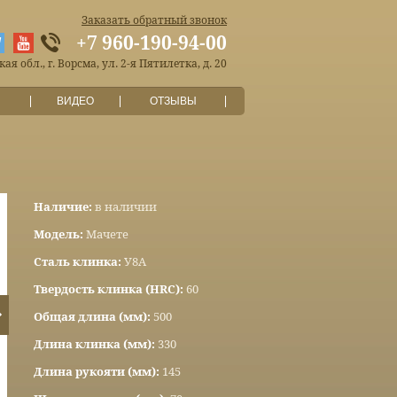
Заказать обратный звонок
+7 960-190-94-00
я обл., г. Ворсма, ул. 2-я Пятилетка, д. 20
ВИДЕО
ОТЗЫВЫ
Наличие:
в наличии
Модель:
Мачете
Сталь клинка:
У8А
Твердость клинка (HRC):
60
Общая длина (мм):
500
Длина клинка (мм):
330
Длина рукояти (мм):
145