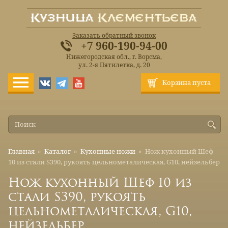
Заказать обратный звонок
+7 960-190-94-00
Нижегородская обл., г. Ворсма,
ул. 2-я Пятилетка, д. 20
Корзина пуста
Главная
»
Каталог
»
Кухонные ножи
»
Нож кухонный Шеф
10 из стали S390, рукоять цельнометалическая, G10, нейзельбер
Нож кухонный Шеф 10 из
стали S390, рукоять
цельнометалическая, G10,
нейзельбер