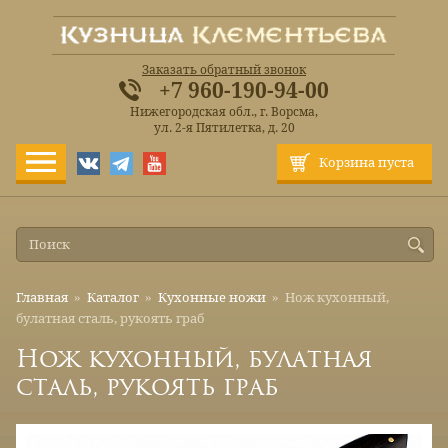
Заказать обратный звонок
+7 960-190-94-00
Нижегородская обл., г. Ворсма,
ул. 2-я Пятилетка, д. 20
Корзина пуста
Главная
»
Каталог
»
Кухонные ножи
»
Нож кухонный,
булатная сталь, рукоять граб
Нож кухонный, булатная
сталь, рукоять граб