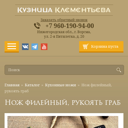
Заказать обратный звонок
+7 960-190-94-00
Нижегородская обл., г. Ворсма,
ул. 2-я Пятилетка, д. 20
Корзина пуста
Главная
»
Каталог
»
Кухонные ножи
»
Нож филейный,
рукоять граб
Нож филейный, рукоять граб