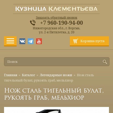
Заказать обратный звонок
+7 960-190-94-00
Нижегородская обл., г. Ворсма,
ул. 2-я Пятилетка, д. 20
Корзина пуста
Главная
»
Каталог
»
Легендарные ножи
»
Нож сталь
тигельный булат, рукоять граб, мельхиор
Нож сталь тигельный булат,
рукоять граб, мельхиор